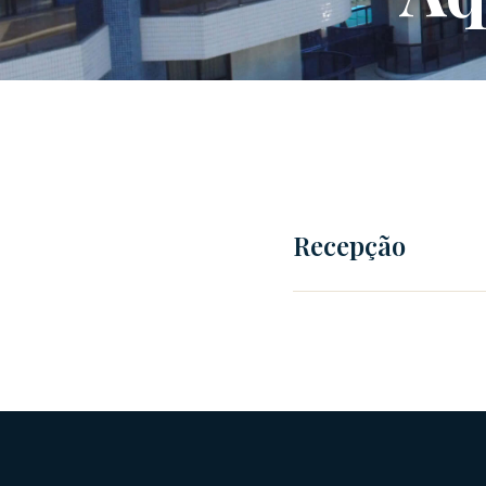
Recepção