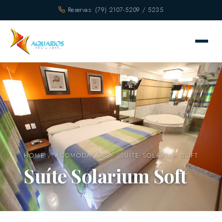
Reservas: (79) 2107-5209 / 5235
HOME
/
ACOMODAÇÕES
/
SUÍTE SOLARIUM SOFT
Suíte Solarium Soft