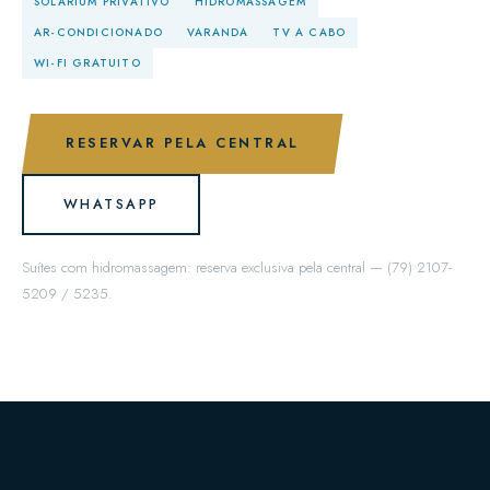
SOLARIUM PRIVATIVO
HIDROMASSAGEM
AR-CONDICIONADO
VARANDA
TV A CABO
WI-FI GRATUITO
RESERVAR PELA CENTRAL
WHATSAPP
Suítes com hidromassagem: reserva exclusiva pela central — (79) 2107-
5209 / 5235.