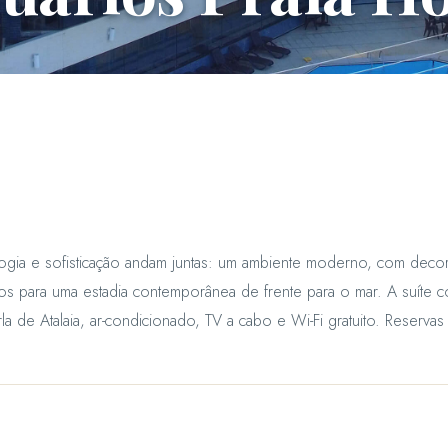
logia e sofisticação andam juntas: um ambiente moderno, com decor
s para uma estadia contemporânea de frente para o mar. A suíte 
la de Atalaia, ar-condicionado, TV a cabo e Wi-Fi gratuito. Reservas 