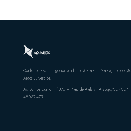
Conforto, lazer e negócios em frente à Praia de Atalaia, no coraçã
Aracaju, Sergipe.
Av. Santos Dumont, 1378 – Praia de Atalaia · Aracaju/SE · CEP
49037-475