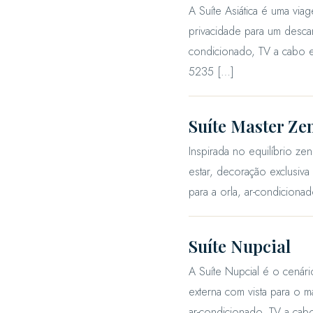
A Suíte Asiática é uma viag
privacidade para um descan
condicionado, TV a cabo e 
5235 […]
Suíte Master Ze
Inspirada no equilíbrio ze
estar, decoração exclusiv
para a orla, ar-condicionad
Suíte Nupcial
A Suíte Nupcial é o cenár
externa com vista para o m
ar-condicionado, TV a cabo