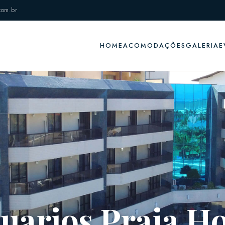
com.br
HOME
ACOMODAÇÕES
GALERIA
E
uarios Praia Ho