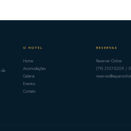
O HOTEL
RESERVAS
Home
Reservar Online
Acomodações
(79) 2107-5209 / 
o de
Galeria
reservas@aquariosho
Eventos
Contato