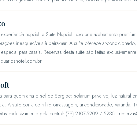
xo
a experiência nupcial: a Suíte Nupcial Luxo une acabamento premiu
ebrações inesquecíveis à beira-mar. A suíte oferece ar-condicionado
especial para casais. Reservas desta suíte são feitas exclusivamente 
quarioshotel.com.br
oft
ta para quem ama o sol de Sergipe: solarium privativo, luz natural e
alaia. A suíte conta com hidromassagem, ar-condicionado, varanda, TV
eitas exclusivamente pela central: (79) 2107-5209 / 5235 · reserva