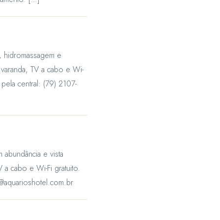
m, hidromassagem e
, varanda, TV a cabo e Wi-
pela central: (79) 2107-
m abundância e vista
 a cabo e Wi-Fi gratuito.
s@aquarioshotel.com.br