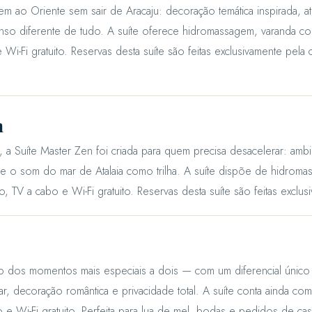
em ao Oriente sem sair de Aracaju: decoração temática inspirada, atm
so diferente de tudo. A suíte oferece hidromassagem, varanda com v
Wi-Fi gratuito. Reservas desta suíte são feitas exclusivamente pela 
n
n, a Suíte Master Zen foi criada para quem precisa desacelerar: am
a e o som do mar de Atalaia como trilha. A suíte dispõe de hidroma
o, TV a cabo e Wi-Fi gratuito. Reservas desta suíte são feitas exclu
io dos momentos mais especiais a dois — com um diferencial único
ar, decoração romântica e privacidade total. A suíte conta ainda c
 e Wi-Fi gratuito. Perfeita para lua de mel, bodas e pedidos de ca