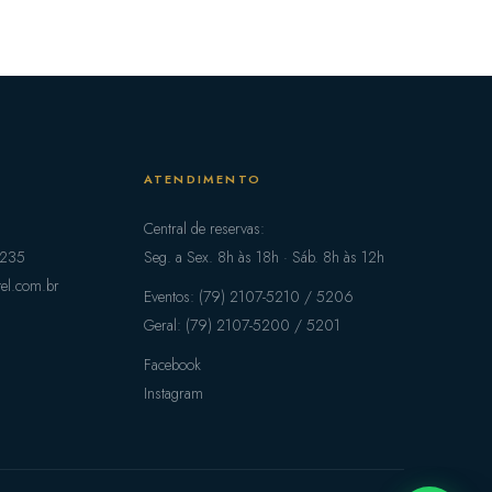
ATENDIMENTO
Central de reservas:
5235
Seg. a Sex. 8h às 18h · Sáb. 8h às 12h
tel.com.br
Eventos: (79) 2107-5210 / 5206
Geral: (79) 2107-5200 / 5201
Facebook
Instagram