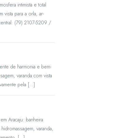
osfera intimista e total
ista para a orla, ar-
central: (79) 2107-5209 /
biente de harmonia e bem-
ssagem, varanda com vista
sivamente pela […]
 em Aracaju: banheira
om hidromassagem, varanda,
samento. […]