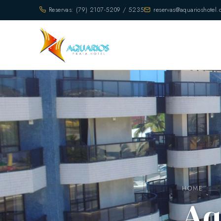
Reservas: (79) 2107-5209 / 5235
reservas@aquarioshotel.
HOME
Aq